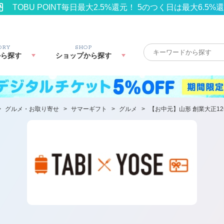
TOBU POINT毎日最大2.5%還元！ 5のつく日は最大6.5%
ORY
SHOP
から探す
ショップから探す
>
グルメ・お取り寄せ
>
サマーギフト
>
グルメ
>
【お中元】山形 創業大正1