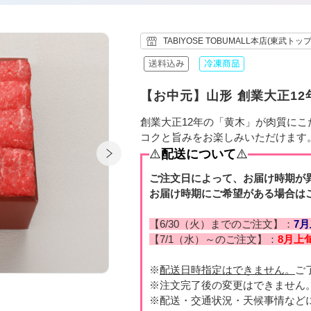
TABIYOSE TOBUMALL本店(東武トッ
【お中元】山形 創業大正12
創業大正12年の「黄木」が肉質に
コクと旨みをお楽しみいただけます
⚠️
配送について
⚠️
ご注文日によって、お届け時期が
お届け時期にご希望がある場合は
【6/30（火）までのご注文】：
7
【7/1（水）～のご注文】：
8月上
※
配送日時指定はできません。
ご
※注文完了後の変更はできません
※配送・交通状況・天候事情など