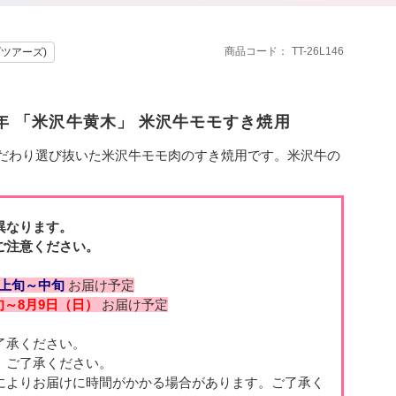
商品コード
TT-26L146
プツアーズ)
年 「米沢牛黄木」 米沢牛モモすき焼用
こだわり選び抜いた米沢牛モモ肉のすき焼用です。米沢牛の
。
異なります。
ご注意ください。
月上旬～中旬
お届け予定
旬～8月9日（日）
お届け予定
了承ください。
。ご了承ください。
によりお届けに時間がかかる場合があります。ご了承く