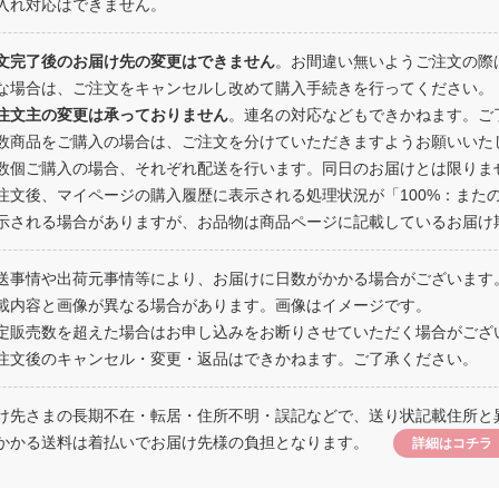
入れ対応はできません。
文完了後のお届け先の変更はできません
。お間違い無いようご注文の際
な場合は、ご注文をキャンセルし改めて購入手続きを行ってください。
注文主の変更は承っておりません
。連名の対応などもできかねます。ご
数商品をご購入の場合は、ご注文を分けていただきますようお願いいた
数個ご購入の場合、それぞれ配送を行います。同日のお届けとは限りま
注文後、マイページの購入履歴に表示される処理状況が「100%：また
示される場合がありますが、お品物は商品ページに記載しているお届け
送事情や出荷元事情等により、お届けに日数がかかる場合がございます
載内容と画像が異なる場合があります。画像はイメージです。
定販売数を超えた場合はお申し込みをお断りさせていただく場合がござ
注文後のキャンセル・変更・返品はできかねます。ご了承ください。
け先さまの長期不在・転居・住所不明・誤記などで、送り状記載住所と
かかる送料は着払いでお届け先様の負担となります。
詳細はコチラ