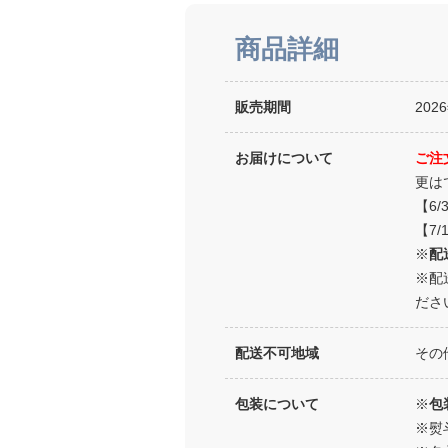
商品詳細
販売期間
20
お届けについて
ご注
更は
【6
【7
※
配
※配
ださ
配送不可地域
その
包装について
※
包
※熨