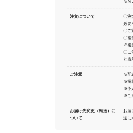
※名
注文について
〇
注
必要
〇
ご
〇複
※複
〇ご
と表
ご注意
※配
※掲
※予
※ご
お届け先変更（転送）に
お届
ついて
送に