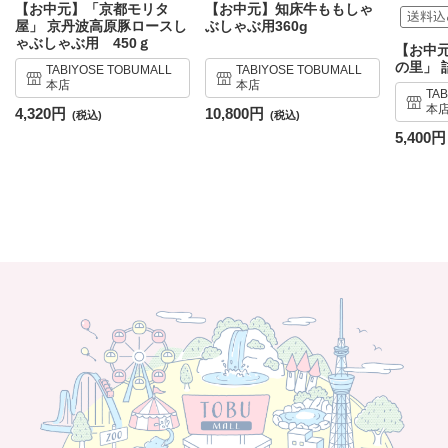
【お中元】「京都モリタ
【お中元】知床牛ももしゃ
屋」 京丹波高原豚ロースし
ぶしゃぶ用360g
ゃぶしゃぶ用 450ｇ
【お中
の里」 
TABIYOSE TOBUMALL
TABIYOSE TOBUMALL
本店
本店
TA
本
4,320円
10,800円
5,400円