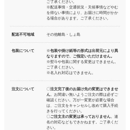
ご了承ください。
※配送事情・交通状況・天候事情などやむ
を得ない事情により、お届けに時間がかか
る場合があります。ご了承ください。
配送不可地域
その他離島・しょ島
包装について
※
包装や掛け紙等の形式は出荷元により異
なりますので、ご指定いただけません。
※熨斗や包装に関する変更はできません。
ご了承ください。
※名入れ対応はできません。
注文について
〇
注文完了後のお届け先の変更はできませ
ん
。お間違い無いようご注文の際は必ずご
確認ください。万が一変更が必要な場合
は、ご注文をキャンセルし改めて購入手続
きを行ってください。
〇
ご注文主の変更は承っておりません
。連
名の対応などもできかねます。ご了承くだ
さい。