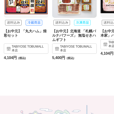
【お中元】「丸大ハム」煌
【お中元】北海道 「札幌バ
【お中
彩セット
ルナバフーズ」 無塩せきハ
本家」
ムギフト
TA
本
TABIYOSE TOBUMALL
TABIYOSE TOBUMALL
本店
本店
4,104円
4,104円
5,400円