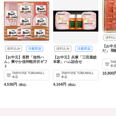
【お中元
だ」 飛
【お中元】長野「信州ハ
【お中元】兵庫「三田屋総
ム」爽やか信州軽井沢ギフ
本家」ハム詰合せ
TA
本
ト
10,800
TABIYOSE TOBUMALL
TABIYOSE TOBUMALL
本店
本店
4,536円
4,104円