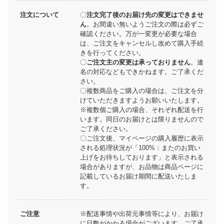
注文について
〇
注文完了後のお届け先の変更はできませ
ん
。お間違い無いようご注文の際は必ずご
確認ください。万が一変更が必要な場合
は、ご注文をキャンセルし改めて購入手続
きを行ってください。
〇
ご注文主の変更は承っておりません
。連
名の対応などもできかねます。ご了承くだ
さい。
〇複数商品をご購入の場合は、ご注文を分
けていただきますようお願いいたします。
※複数個ご購入の場合、それぞれ配送を行
います。同日のお届けとは限りませんので
ご了承ください。
〇ご注文後、マイページの購入履歴に表示
される処理状況が「100%：またのお買い
上げをお待ちしております」と表示される
場合がありますが、お品物は商品ページに
記載しているお届け期間に配送いたしま
す。
ご注意
※配送事情や出荷元事情等により、お届け
に日数がかかる場合がございます。ご了承