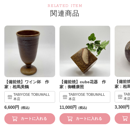
RELATED ITEM
関連商品
【備前
【備前焼】ワイン杯 作
【備前焼】cube花器 作
家：相
家：相馬美鶴
家：御幡康照
TA
TABIYOSE TOBUMALL
TABIYOSE TOBUMALL
本
本店
本店
3,300円
6,600円
11,000円
カートに入れる
カートに入れる