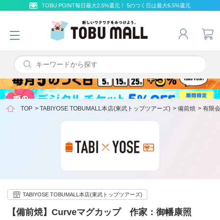
TOBU POINT毎日最大2.5%還元！ 5のつく日は最大6.5%還元
TOP
>
TABIYOSE TOBUMALL本店(東武トップツアーズ)
>
備前焼
>
有限会
TABIYOSE TOBUMALL本店(東武トップツアーズ)
【備前焼】Curveマグカップ 作家：御幡康照