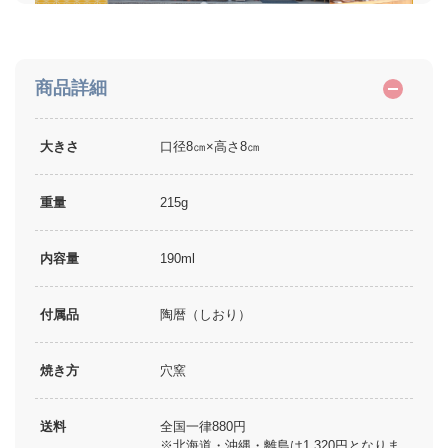
商品詳細
大きさ
口径8㎝×高さ8㎝
重量
215g
内容量
190ml
付属品
陶暦（しおり）
焼き方
穴窯
送料
全国一律880円
※北海道・沖縄・離島は1,320円となりま