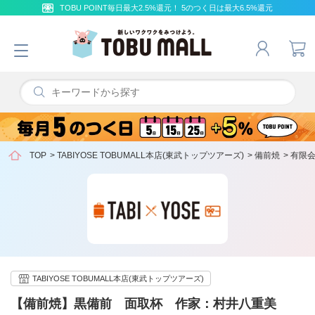
TOBU POINT毎日最大2.5%還元！ 5のつく日は最大6.5%還元
TOP
>
TABIYOSE TOBUMALL本店(東武トップツアーズ)
>
備前焼
>
有限会
TABIYOSE TOBUMALL本店(東武トップツアーズ)
【備前焼】黒備前 面取杯 作家：村井八重美