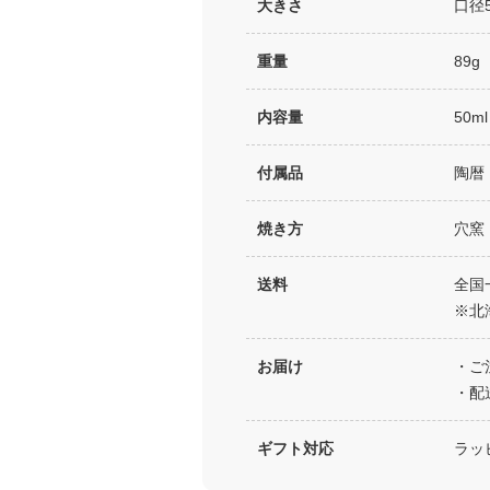
大きさ
口径
重量
89g
内容量
50ml
付属品
陶暦
焼き方
穴窯
送料
全国
※北
お届け
・ご
・配
ギフト対応
ラッ