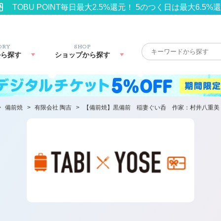
TOBU POINT毎日最大2.5%還元！ 5のつく日は最大6.5%
ORY
SHOP
から探す
ショップから探す
>
備前焼
>
有限会社 陶吉
>
【備前焼】黒備前 稲妻ぐい呑 作家：村井八重美