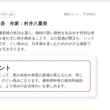
商品コード
TT-25B11
プツアーズ)
い呑 作家：村井八重美
備前焼の技法を基に、独特の黒い発色を生み出す特別な焼
を使わずに焼き締めることで、土の質感が際立ち、シック
です。ぐい呑みは、日本酒を楽しむための小さな酒器で、
を引き立てます。
ント
よって、黒の発色や表面の質感が異なるため、同じ
」のぐい呑みになります。備前焼特有の遠赤外線効
ち、より深みのある味わいを楽しめます。