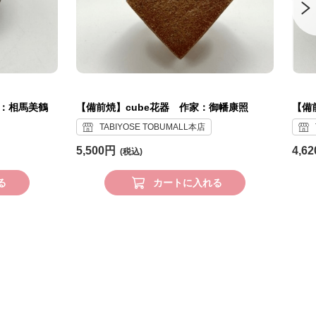
：相馬美鶴
【備前焼】cube花器 作家：御幡康照
【備
TABIYOSE TOBUMALL本店
5,500円
4,6
る
カートに入れる