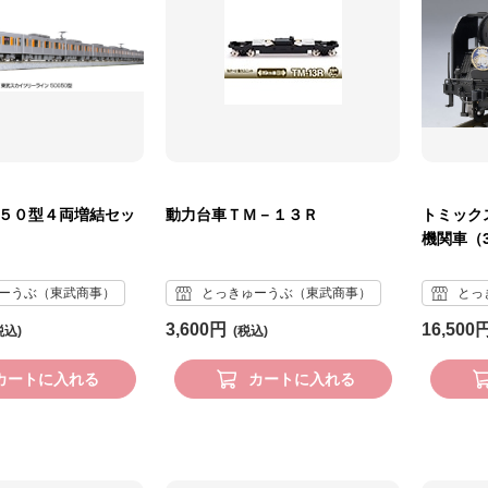
０５０型４両増結セッ
動力台車ＴＭ－１３Ｒ
トミック
機関車（3
ーうぶ（東武商事）
とっきゅーうぶ（東武商事）
とっ
3,600円
16,500
カートに入れる
カートに入れる