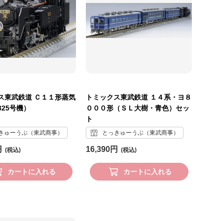
ス東武鉄道 Ｃ１１形蒸気
トミックス東武鉄道 １４系・ヨ８
25号機）
０００形（ＳＬ大樹・青色）セッ
ト
きゅーうぶ（東武商事）
とっきゅーうぶ（東武商事）
円
16,390円
カートに入れる
カートに入れる