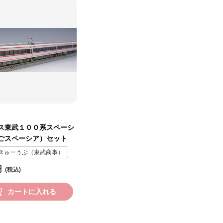
ス東武１００系スペーシ
ごスペーシア）セット
きゅーうぶ（東武商事）
円
カートに入れる