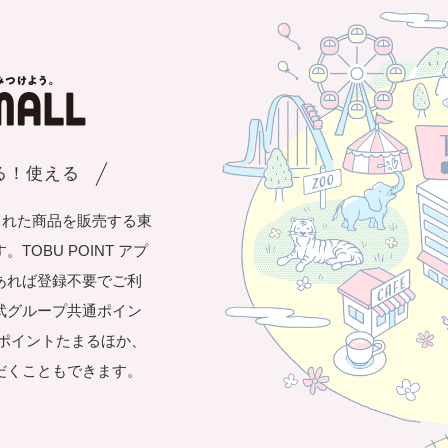
まる！使える
された商品を販売する東
OBU POINT アプ
あれば登録不要でご利
武グループ共通ポイン
き1ポイントたまるほか、
だくこともできます。