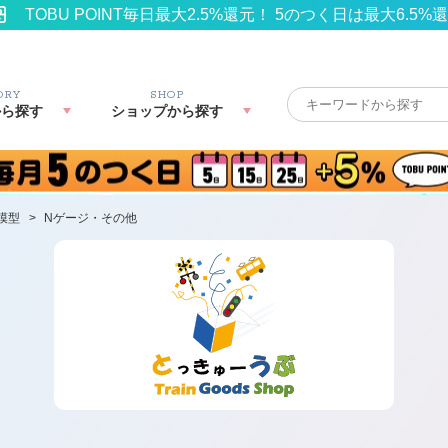
TOBU POINT毎日最大2.5%還元！ 5のつく日は最大6.5%
ORY
SHOP
から探す
ショップから探す
模型
>
Nゲージ・その他