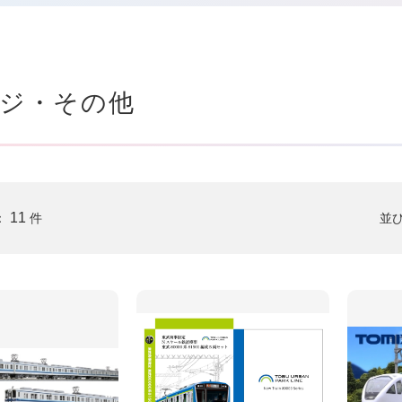
ージ・その他
11
並
：
件