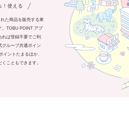
まる！使える
された商品を販売する東
OBU POINT アプ
あれば登録不要でご利
武グループ共通ポイン
き1ポイントたまるほか、
だくこともできます。