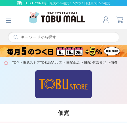
TOBU POINT毎日最大2.5%還元！ 5のつく日は最大6.5%還元
TOP
>
東武ストアTOBUMALL店
>
日配食品
>
日配>常温食品
>
佃煮
佃煮