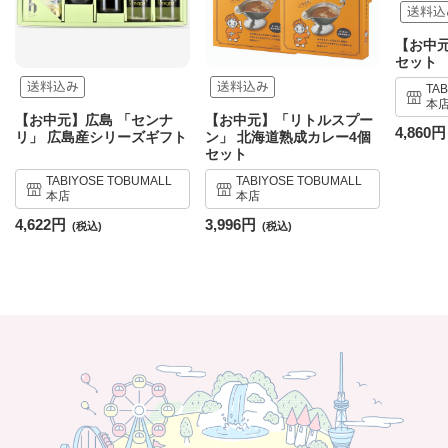
【お中元
セット
TA
本
【お中元】広島 「センナ
【お中元】「リトルスプー
4,860円
リ」 広島産シリーズギフト
ン」 北海道熟成カレー4個
セット
TABIYOSE TOBUMALL
TABIYOSE TOBUMALL
本店
本店
4,622円
3,996円