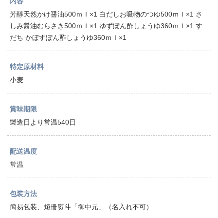
内容
芳醇天然かけ醤油500ｍｌ×1 白だしお吸物のつゆ500ｍｌ×1 さ
しみ醤油むらさき500ｍｌ×1 ゆずぽん酢しょうゆ360ｍｌ×1 す
だち かぼすぽん酢しょうゆ360ｍｌ×1
特定原材料
小麦
賞味期限
製造日より常温540日
配送温度
常温
包装方法
簡易包装、短冊熨斗「御中元」（名入れ不可）