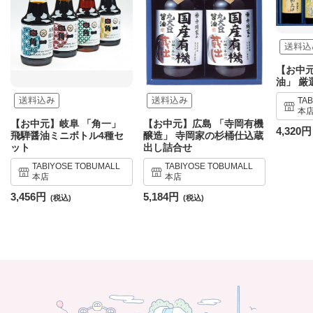
【お中元
油」 厳
TA
本
【お中元】岐阜 「角一」
【お中元】広島 「寺岡有機
4,320円
飛騨醤油ミニボトル4種セ
醸造」 寺岡家の杉桶仕込蔵
ット
出し詰合せ
TABIYOSE TOBUMALL
TABIYOSE TOBUMALL
本店
本店
3,456円
5,184円