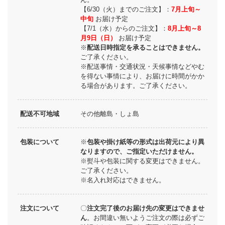
【6/30（火）までのご注文】：
7月上旬～
中旬
お届け予定
【7/1（水）からのご注文】：
8月上旬～8
月9日（日）
お届け予定
※
配送日時指定を承ることはできません。
ご了承ください。
※配送事情・交通状況・天候事情などやむ
を得ない事情により、お届けに時間がかか
る場合があります。ご了承ください。
配送不可地域
その他離島・しょ島
包装について
※
包装や掛け紙等の形式は出荷元により異
なりますので、ご指定いただけません。
※熨斗や包装に関する変更はできません。
ご了承ください。
※名入れ対応はできません。
注文について
〇
注文完了後のお届け先の変更はできませ
ん
。お間違い無いようご注文の際は必ずご