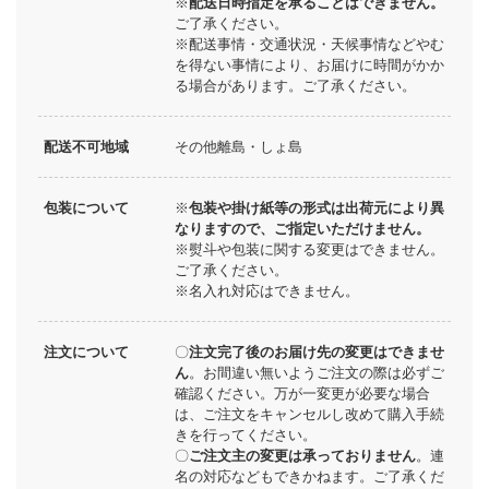
※
配送日時指定を承ることはできません。
ご了承ください。
※配送事情・交通状況・天候事情などやむ
を得ない事情により、お届けに時間がかか
る場合があります。ご了承ください。
配送不可地域
その他離島・しょ島
包装について
※
包装や掛け紙等の形式は出荷元により異
なりますので、ご指定いただけません。
※熨斗や包装に関する変更はできません。
ご了承ください。
※名入れ対応はできません。
注文について
〇
注文完了後のお届け先の変更はできませ
ん
。お間違い無いようご注文の際は必ずご
確認ください。万が一変更が必要な場合
は、ご注文をキャンセルし改めて購入手続
きを行ってください。
〇
ご注文主の変更は承っておりません
。連
名の対応などもできかねます。ご了承くだ