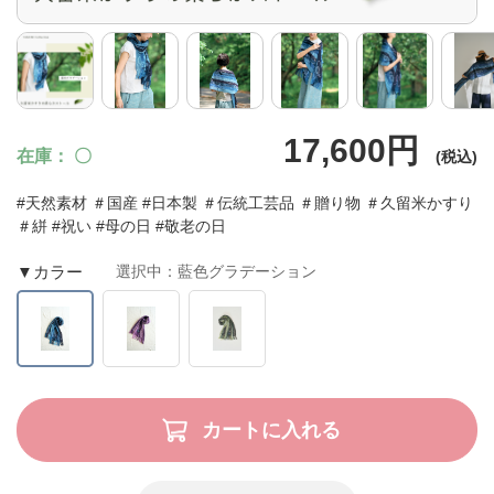
藍色グラデ
17,600円
ーション
在庫
〇
#天然素材 ＃国産 #日本製 ＃伝統工芸品 ＃贈り物 ＃久留米かすり
＃絣 #祝い #母の日 #敬老の日
▼カラー
選択中：藍色グラデーション