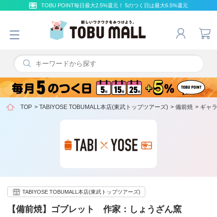
TOBU POINT毎日最大2.5%還元！ 5のつく日は最大6.5%還元
TOP
>
TABIYOSE TOBUMALL本店(東武トップツアーズ)
>
備前焼
>
ギャ
TABIYOSE TOBUMALL本店(東武トップツアーズ)
【備前焼】ゴブレット 作家：しょうざん窯