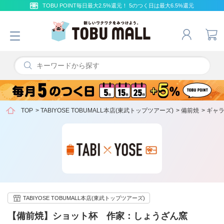
TOBU POINT毎日最大2.5%還元！ 5のつく日は最大6.5%還元
TOP
>
TABIYOSE TOBUMALL本店(東武トップツアーズ)
>
備前焼
>
ギャ
TABIYOSE TOBUMALL本店(東武トップツアーズ)
【備前焼】ショット杯 作家：しょうざん窯