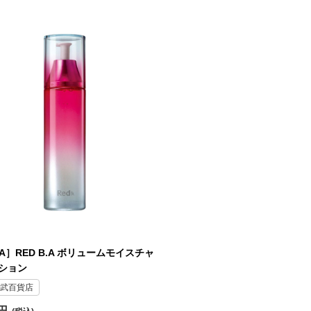
A］RED B.A ボリュームモイスチャ
ション
武百貨店
0円