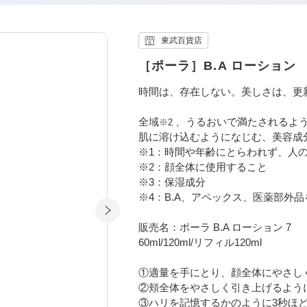
東武百貨店
［ポーラ］B.A ローション
時間は、存在しない。美しさは、更
全域
、うるおいで満たされるよ
※2
肌に溶け込むようになじむ、美容成
※1：時間や年齢にとらわれず、人
※2：顔全体に使用すること
※3：保湿成分
※4：B.A、アペックス、医薬部外品
販売名：ポーラ B.A ローション 7
60ml/120ml/リフィル120ml
①適量を手にとり、顔全体にやさし
②頬全体をやさしく引き上げるよう
③ハリを記憶するかのように3秒ほ