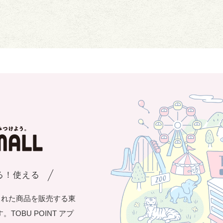
まる！使える
された商品を販売する東
OBU POINT アプ