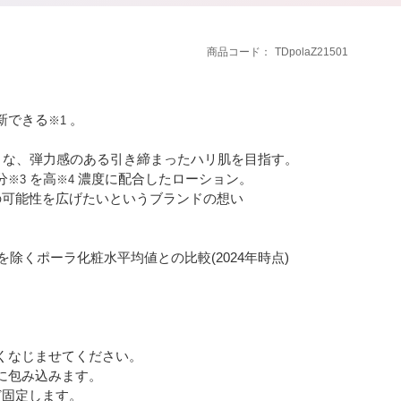
商品コード
TDpolaZ21501
新できる
。
※1
うな、弾力感のある引き締まったハリ肌を目指す。
分
を高
濃度に配合したローション。
※3
※4
の可能性を広げたいというブランドの想い
を除くポーラ化粧水平均値との比較(2024年時点)
くなじませてください。
に包み込みます。
ど固定します。