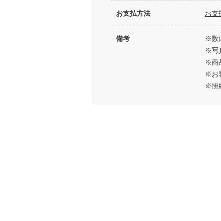
お支払方法
お支
備考
※数
※写
※商
※お
※掛