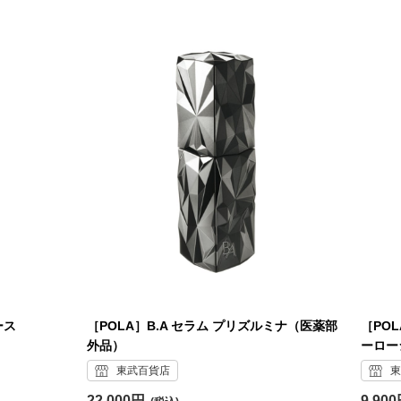
ース
［POLA］B.A セラム プリズルミナ（医薬部
［POL
外品）
ーロー
東武百貨店
東
22,000円
9,90