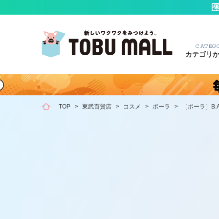
CATEG
カテゴリ
TOP
>
東武百貨店
>
コスメ
>
ポーラ
>
［ポーラ］B.