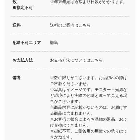
数
※年末年始は通常より日数がかかります。
※指定不可
送料
送料のご案内はこちら
配送不可エリア
離島
お支払方法
お支払方法についてはこちら
備考
※数に限りがございます。お品切れの際は
ご容赦くださいませ。
※写真はイメージです。モニター・光源な
ど環境により実際の色味と違って見える場
合がございます。
※商品内容に記載がないものは、お届けす
る商品に含まれません。
※お客様ご都合によるお品物の返品、およ
び交換はできません。
※掛紙不可。ご贈答用の用途での承りはで
きかねます。