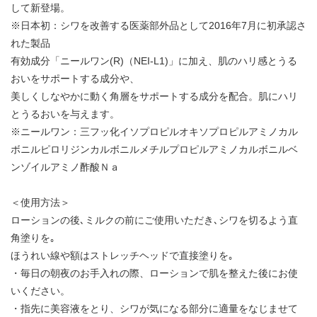
して新登場。
※日本初：シワを改善する医薬部外品として2016年7月に初承認さ
れた製品
有効成分「ニールワン(R)（NEI-L1)」に加え、肌のハリ感とうる
おいをサポートする成分や、
美しくしなやかに動く角層をサポートする成分を配合。肌にハリ
とうるおいを与えます。
※ニールワン：三フッ化イソプロピルオキソプロピルアミノカル
ボニルピロリジンカルボニルメチルプロピルアミノカルボニルベ
ンゾイルアミノ酢酸Ｎａ
＜使用方法＞
ローションの後､ミルクの前にご使用いただき､シワを切るよう直
角塗りを｡
ほうれい線や額はストレッチヘッドで直接塗りを｡
・毎日の朝夜のお手入れの際、ローションで肌を整えた後にお使
いください。
・指先に美容液をとり、シワが気になる部分に適量をなじませて