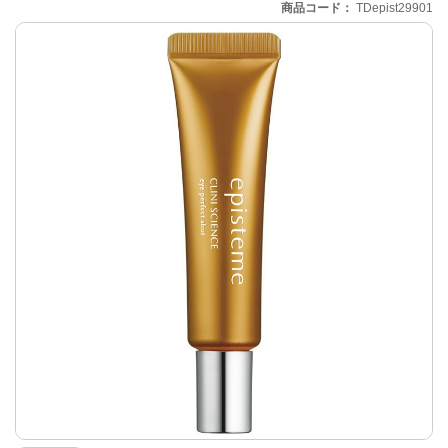
商品コード
TDepist29901