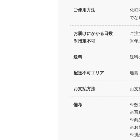
ご使用方法
化粧
でな
お届けにかかる日数
ご注
※指定不可
※年
送料
送料
配送不可エリア
離島
お支払方法
お支
備考
※数
※写
※商
※お
※掛