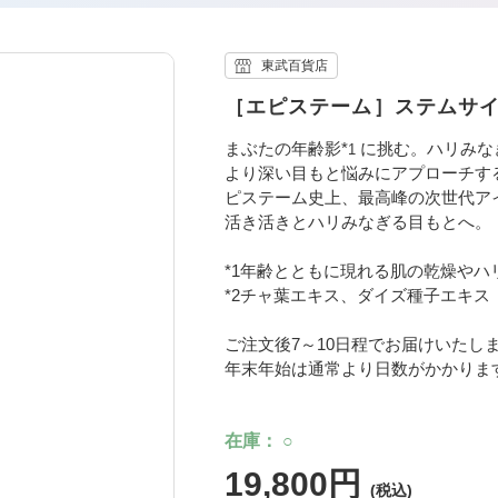
東武百貨店
［エピステーム］ステムサ
まぶたの年齢影*
に挑む。ハリみな
1
より深い目もと悩みにアプローチす
ピステーム史上、最高峰の次世代ア
活き活きとハリみなぎる目もとへ。
*1年齢とともに現れる肌の乾燥やハ
*2チャ葉エキス、ダイズ種子エキス
ご注文後7～10日程でお届けいたし
年末年始は通常より日数がかかりま
在庫
○
19,800円