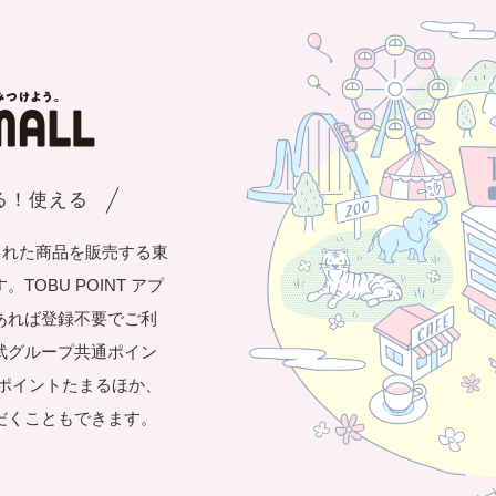
まる！使える
された商品を販売する東
OBU POINT アプ
あれば登録不要でご利
武グループ共通ポイン
き1ポイントたまるほか、
だくこともできます。