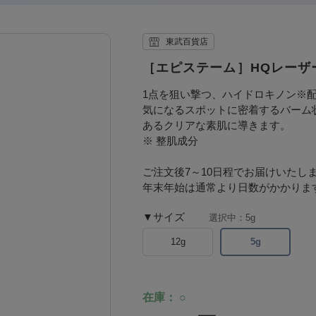
東武百貨店
［エピステーム］HQレーザ
1点を狙い撃つ、ハイドロキノン※
気になるスポットに密着するバーム
あるクリアな素肌に導きます。
※ 整肌成分
ご注文後7～10日程でお届けいたし
年末年始は通常より日数がかかりま
サイズ
選択中：5g
12g
5g
在庫
○