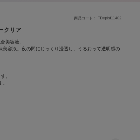
商品コード
TDepist11402
ークリア
配合美容液。
状美容液。夜の間にじっくり浸透し、うるおって透明感の
ます。
す。