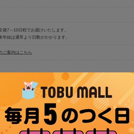
文後7～10日程でお届けいたします。
末年始は通常より日数がかかります。
のご案内はこちら
払方法についてはこちら
に限りがございます。お品切れの際はご容赦くださいませ。
真はイメージです。モニター・光源など環境により実際の色味と違って
品内容に記載がないものは、お届けする商品に含まれません。
客様ご都合によるお品物の返品、および交換はできません。
紙不可。ご贈答用の用途での承りはできかねます。