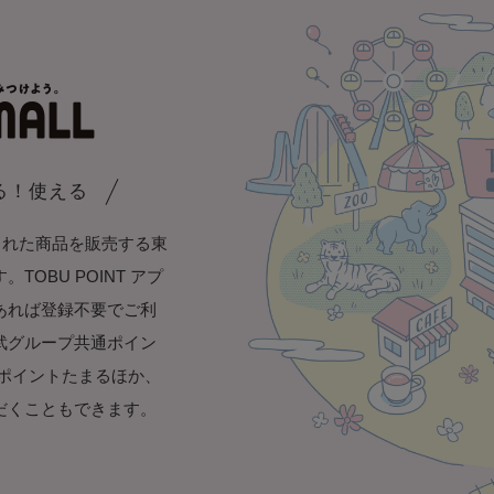
まる！使える
された商品を販売する東
OBU POINT アプ
あれば登録不要でご利
武グループ共通ポイン
き1ポイントたまるほか、
だくこともできます。