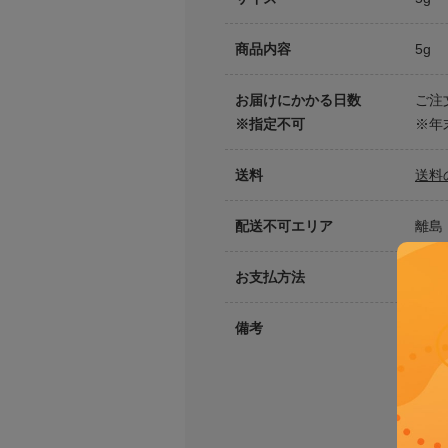
商品内容
5g
お届けにかかる日数
ご注
※指定不可
※年
送料
送料
配送不可エリア
離島
お支払方法
お支
備考
※数
※写
※商
※お
※掛