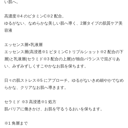
い肌へ。
高濃度※4 のビタミンC※2 配合。
ゆるがない、なめらかな美しい肌へ導く、2層タイプの肌質ケア美
容液
エッセンス層×乳液層
エッセンス層(高浸透※1 ビタミンCトリプルショット※2 配合の下
層)と乳液層(セラミド※3 配合の上層)が独自バランスで混ざりあ
い、みずみずしくすこやかなお肌を保ちます。
日々の肌ストレス※5 にアプローチ。ゆるがないきめ細やかでなめ
らかな、クリアなお肌へ導きます。
セラミド ※3 高浸透※1 処方
肌バリアに働きかけ、お肌を守るうるおいを保ちます。
※1 角層まで