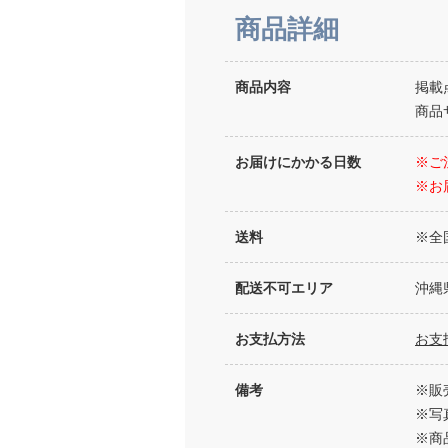
商品詳細
商品内容
掲載
商品サ
お届けにかかる日数
※ご
※お
送料
※全
配送不可エリア
沖縄
お支払方法
お支
備考
※販
※写
※商