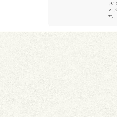
※お
※ご
す。