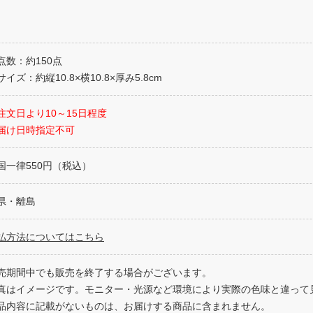
点数：約150点
イズ：約縦10.8×横10.8×厚み5.8cm
注文日より10～15日程度
届け日時指定不可
国一律550円（税込）
県・離島
払方法についてはこちら
売期間中でも販売を終了する場合がございます。
真はイメージです。モニター・光源など環境により実際の色味と違って
品内容に記載がないものは、お届けする商品に含まれません。