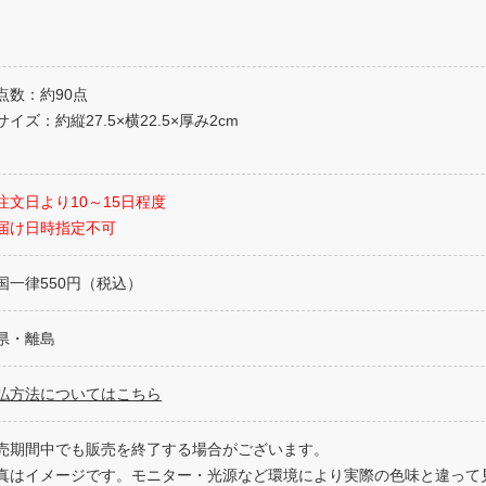
点数：約90点
イズ：約縦27.5×横22.5×厚み2cm
注文日より10～15日程度
届け日時指定不可
国一律550円（税込）
県・離島
払方法についてはこちら
売期間中でも販売を終了する場合がございます。
真はイメージです。モニター・光源など環境により実際の色味と違って