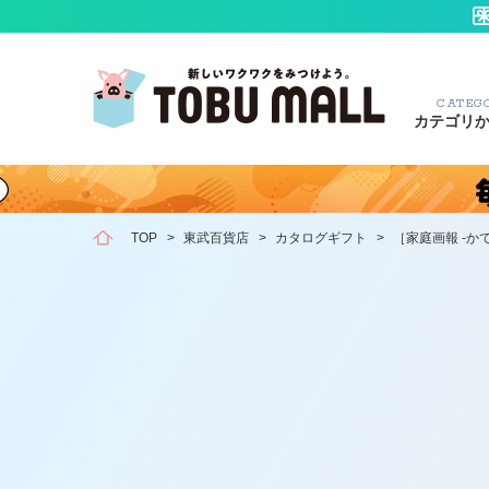
CATEG
カテゴリ
TOP
>
東武百貨店
>
カタログギフト
>
［家庭画報 -か