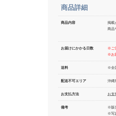
商品詳細
商品内容
掲載
商品サ
お届けにかかる日数
※ご
※お
送料
※全
配送不可エリア
沖縄
お支払方法
お支
備考
※販
※写