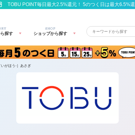
TOBU POINT毎日最大2.5%還元！ 5のつく日は最大6.5%
ORY
SHOP
から探す
ショップから探す
ていがほう-］あさぎ