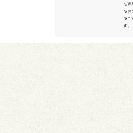
※商
※お
※ご
す。