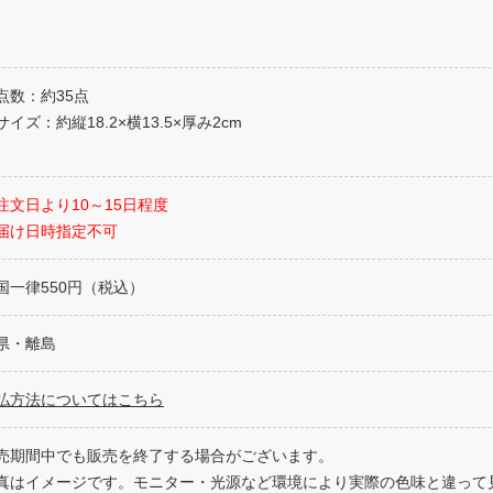
点数：約35点
イズ：約縦18.2×横13.5×厚み2cm
注文日より10～15日程度
届け日時指定不可
国一律550円（税込）
県・離島
払方法についてはこちら
売期間中でも販売を終了する場合がございます。
真はイメージです。モニター・光源など環境により実際の色味と違って