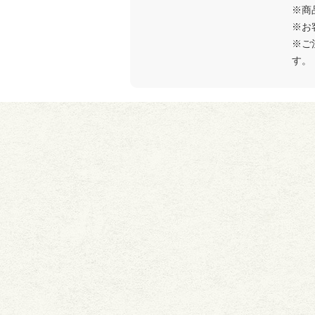
※商
※お
※ご
す。