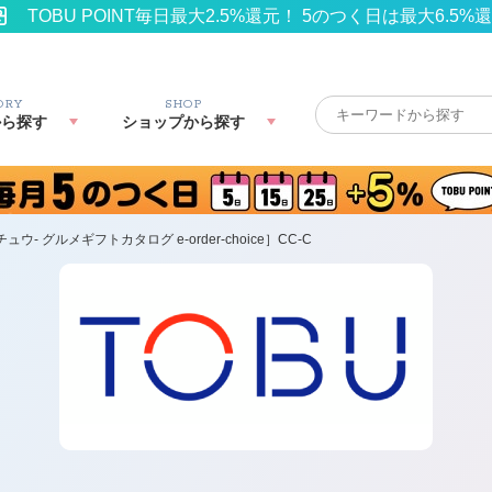
TOBU POINT毎日最大2.5%還元！ 5のつく日は最大6.5%
ORY
SHOP
から探す
ショップから探す
ンチュウ- グルメギフトカタログ e-order-choice］CC-C