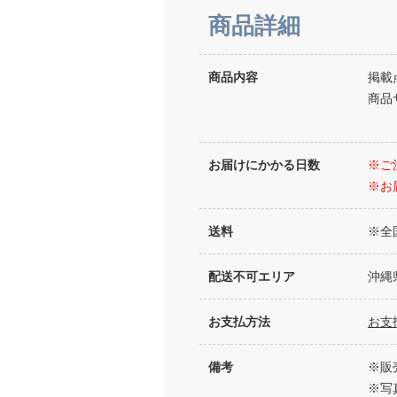
商品詳細
商品内容
掲載
商品サ
お届けにかかる日数
※ご
※お
送料
※全
配送不可エリア
沖縄
お支払方法
お支
備考
※販
※写