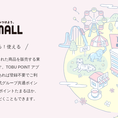
まる！使える
された商品を販売する東
OBU POINT アプ
あれば登録不要でご利
武グループ共通ポイン
き1ポイントたまるほか、
だくこともできます。