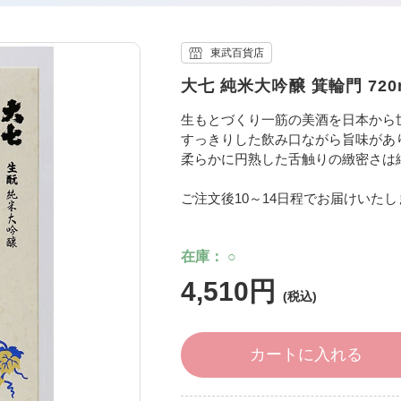
東武百貨店
大七 純米大吟醸 箕輪門 72
生もとづくり一筋の美酒を日本から
すっきりした飲み口ながら旨味があ
柔らかに円熟した舌触りの緻密さは
ご注文後10～14日程でお届けいた
在庫
○
4,510円
カートに入れる