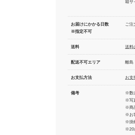
箱サイ
お届けにかかる日数
ご注
※指定不可
送料
送料
配送不可エリア
離島
お支払方法
お支
備考
※数
※写
※商
※お
※掛
※2