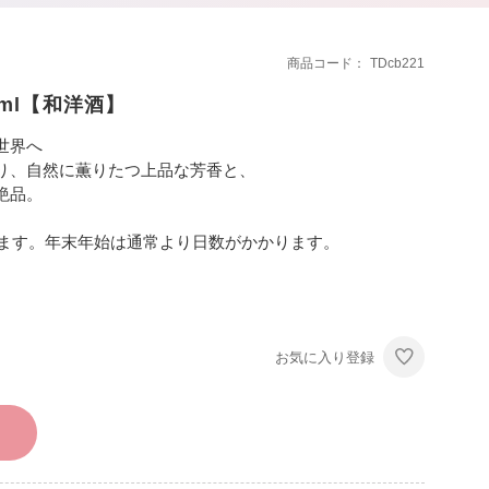
商品コード
TDcb221
0ml【和洋酒】
世界へ
り、自然に薫りたつ上品な芳香と、
絶品。
します。年末年始は通常より日数がかかります。
お気に入り登録