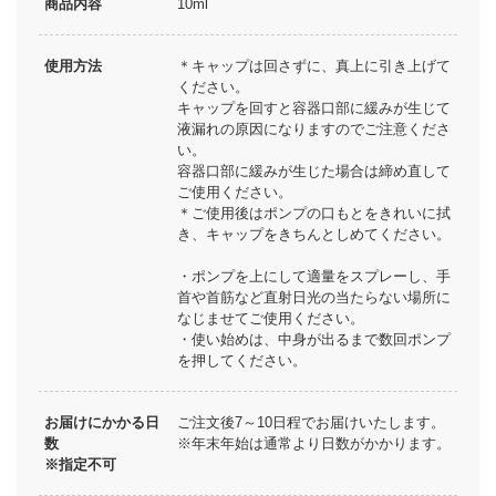
商品内容
10ml
使用方法
＊キャップは回さずに、真上に引き上げて
ください。
キャップを回すと容器口部に緩みが生じて
液漏れの原因になりますのでご注意くださ
い。
容器口部に緩みが生じた場合は締め直して
ご使用ください。
＊ご使用後はポンプの口もとをきれいに拭
き、キャップをきちんとしめてください。
・ポンプを上にして適量をスプレーし、手
首や首筋など直射日光の当たらない場所に
なじませてご使用ください。
・使い始めは、中身が出るまで数回ポンプ
を押してください。
お届けにかかる日
ご注文後7～10日程でお届けいたします。
数
※年末年始は通常より日数がかかります。
※指定不可