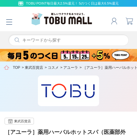
TOBU POINT毎日最大2.5%還元！ 5のつく日は最大6.5%還元
TOP
>
東武百貨店
>
コスメ
>
アユーラ
>
［アユーラ］薬用ハーバルホッ
東武百貨店
［アユーラ］薬用ハーバルホットスパ（医薬部外