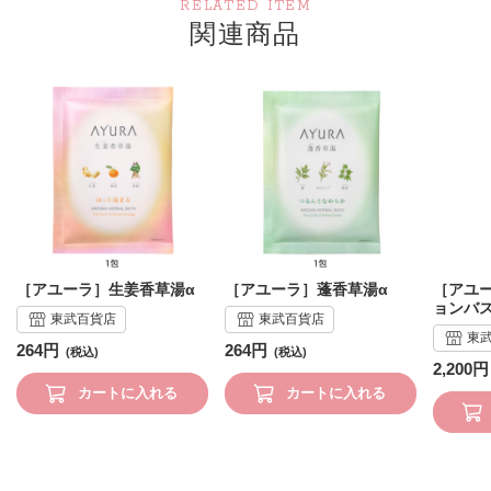
RELATED ITEM
関連商品
［アユーラ］生姜香草湯α
［アユーラ］蓬香草湯α
［アユ
ョンバ
東武百貨店
東武百貨店
東
264円
264円
2,200円
カートに入れる
カートに入れる