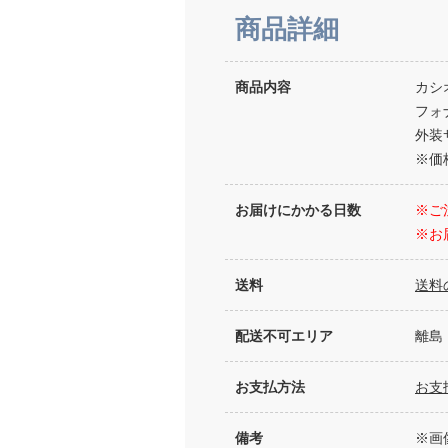
商品詳細
商品内容
カシ
フォ
外装サ
※価
お届けにかかる日数
※ご
※お
送料
送料
配送不可エリア
離島
お支払方法
お支
備考
※画