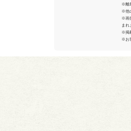
※離
※他
※画
まれ
※掲
※お