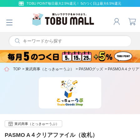
TOBU POINT毎日最大2.5%還元！ 5のつく日は最大6.5%還元
TOP
>
東武商事（とっきゅーうぶ）
>
PASMOグッズ
>
PASMO A４ク
東武商事（とっきゅーうぶ）
PASMO A４クリアファイル（改札）