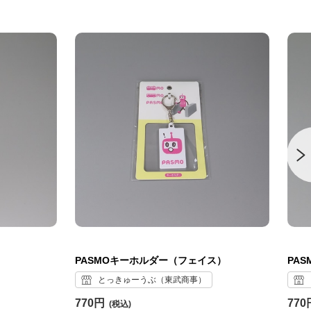
PASMOキーホルダー（フェイス）
PA
とっきゅーうぶ（東武商事）
770円
770