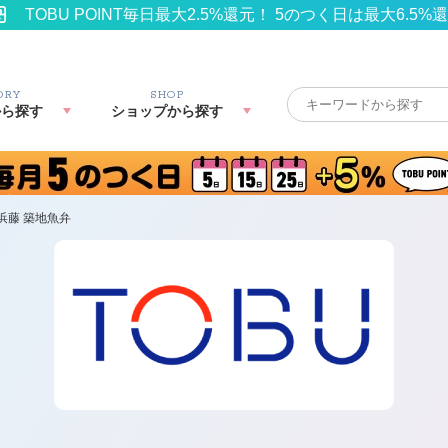
TOBU POINT毎日最大2.5%還元！ 5のつく日は最大6.5%
ORY
SHOP
から探す
ショップから探す
浜藤 築地魚弁