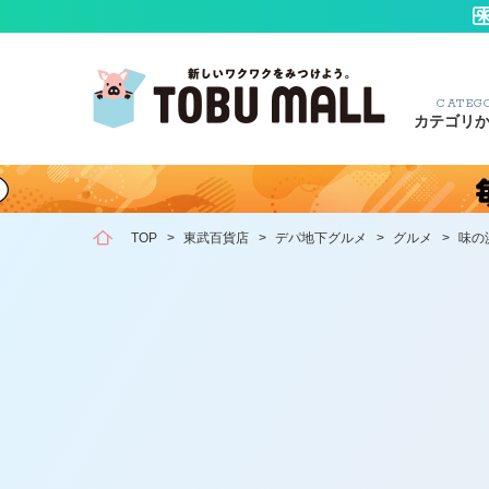
CATEG
カテゴリ
TOP
>
東武百貨店
>
デパ地下グルメ
>
グルメ
>
味の