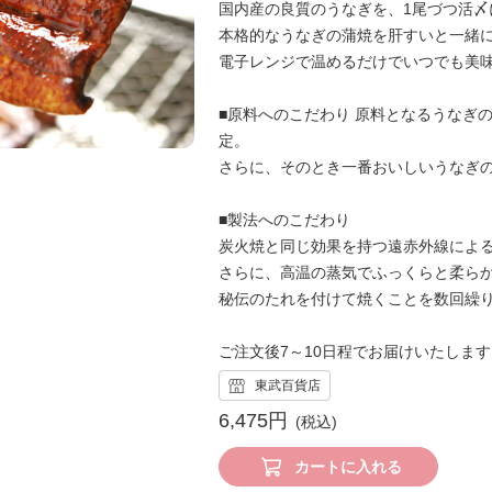
国内産の良質のうなぎを、1尾づつ活〆
本格的なうなぎの蒲焼を肝すいと一緒
電子レンジで温めるだけでいつでも美
■原料へのこだわり 原料となるうなぎ
定。
さらに、そのとき一番おいしいうなぎ
■製法へのこだわり
炭火焼と同じ効果を持つ遠赤外線によ
さらに、高温の蒸気でふっくらと柔ら
秘伝のたれを付けて焼くことを数回繰
ご注文後7～10日程でお届けいたしま
東武百貨店
6,475円
カートに入れる