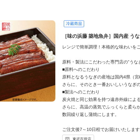
［味の浜藤 築地魚弁］国内産 う
レンジで簡単調理！本格的な味わいを
原料・製法にこだわった専門店の”うな
■原料へのこだわり
原料となるうなぎの産地は国内4県（
さらに、そのとき一番おいしいうなぎ
■製法へのこだわり
炭火焼と同じ効果を持つ遠赤外線によ
さらに、高温の蒸気でふっくらと柔ら
数回繰り返し蒲焼にします。
ご注文後7～10日程でお届けいたしま
東武百貨店