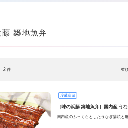
藤 築地魚弁
2
並
：
件
［味の浜藤 築地魚弁］国内産 う
国内産のふっくらとしたうなぎ蒲焼と