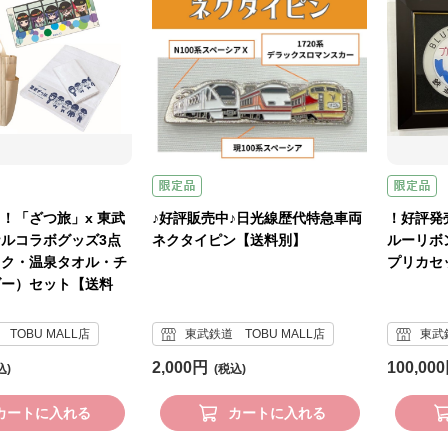
！「ざつ旅」x 東武
♪好評販売中♪日光線歴代特急車両
！好評発売
ルコラボグッズ3点
ネクタイピン【送料別】
ルーリボ
ック・温泉タオル・チ
プリカセ
ダー）セット【送料
TOBU MALL店
東武鉄道 TOBU MALL店
東武鉄
2,000円
100,00
カートに入れる
カートに入れる