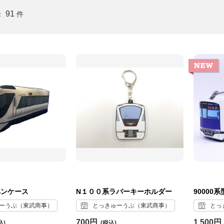
91
：
件
ペンケース
N１００系ラバーキーホルダー
90000
ーうぶ（東武商事）
とっきゅーうぶ（東武商事）
とっ
700円
1,500円