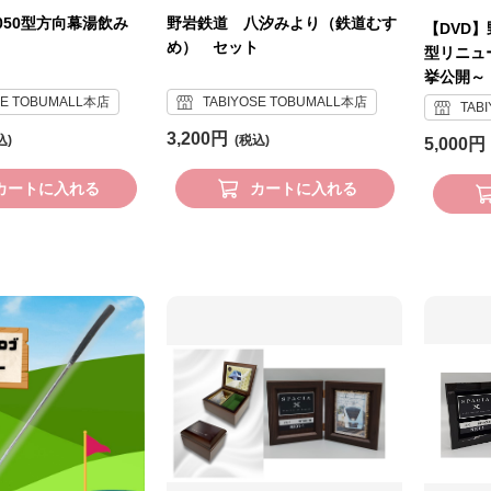
050型方向幕湯飲み
野岩鉄道 八汐みより（鉄道むす
【DVD】
め） セット
型リニュ
挙公開～
SE TOBUMALL本店
TABIYOSE TOBUMALL本店
TAB
3,200円
5,000円
カートに入れる
カートに入れる