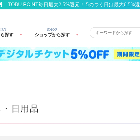
TOBU POINT毎日最大2.5%還元！ 5のつく日は最大6.5%
ORY
SHOP
から探す
ショップから探す
具・日用品