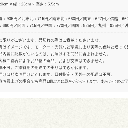
0cm × 縦：26cm × 高さ：5.5cm
道：935円／北東北：715円／南東北：660円／関東：627円／信越：66
：660円／関西：715円／中国：770円／四国：825円／九州：935円／沖
に限りがございます。品切れの際はご容赦くださいませ。
真はイメージです。モニター・光源など環境により実際の色味と違って
品内容に記載がないものは、お届けする商品に含まれません。
客様ご都合によるお品物の返品、および交換はできません。
紙不可。ご贈答用の用途での承りはできかねます。
届けは順次お届けいたします。日付指定・国外への配送は不可。
数お買上げの場合でも商品1個ごとに送料がかかります。あらかじめご