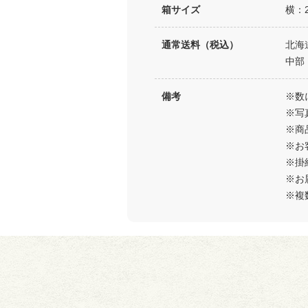
箱サイズ
横：2
通常送料（税込）
北海
中部
備考
※数
※写
※商
※お
※掛
※お
※複