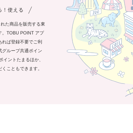
まる！使える
された商品を販売する東
OBU POINT アプ
あれば登録不要でご利
武グループ共通ポイン
き1ポイントたまるほか、
だくこともできます。