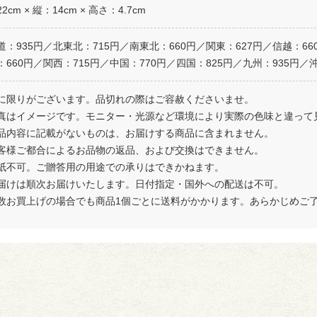
2cm × 縦：14cm × 高さ：4.7cm
道：935円／北東北：715円／南東北：660円／関東：627円／信越：66
：660円／関西：715円／中国：770円／四国：825円／九州：935円／沖
に限りがございます。品切れの際はご容赦くださいませ。
真はイメージです。モニター・光源など環境により実際の色味と違って
品内容に記載がないものは、お届けする商品に含まれません。
客様ご都合によるお品物の返品、および交換はできません。
紙不可。ご贈答用の用途での承りはできかねます。
届けは順次お届けいたします。日付指定・国外への配送は不可。
数お買上げの場合でも商品1個ごとに送料がかかります。あらかじめご