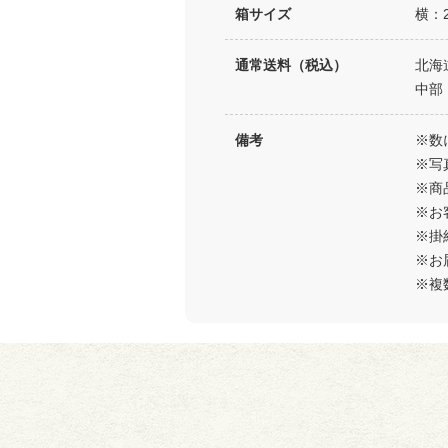
箱サイズ
横：2
通常送料（税込）
北海
中部
備考
※数
※写
※商
※お
※掛
※お
※複