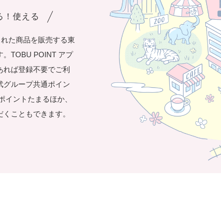
まる！使える
された商品を販売する東
OBU POINT アプ
あれば登録不要でご利
武グループ共通ポイン
き1ポイントたまるほか、
だくこともできます。