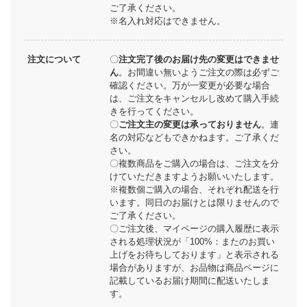
ご了承ください。
※名入れ対応はできません。
注文について
〇
注文完了後のお届け先の変更はできませ
ん
。お間違い無いようご注文の際は必ずご
確認ください。万が一変更が必要な場合
は、ご注文をキャンセルし改めて購入手続
きを行ってください。
〇
ご注文主の変更は承っておりません
。連
名の対応などもできかねます。ご了承くだ
さい。
〇複数商品をご購入の場合は、ご注文を分
けていただきますようお願いいたします。
※複数個ご購入の場合、それぞれ配送を行
います。同日のお届けとは限りませんので
ご了承ください。
〇ご注文後、マイページの購入履歴に表示
される処理状況が「100%：またのお買い
上げをお待ちしております」と表示される
場合がありますが、お品物は商品ページに
記載しているお届け期間に配送いたしま
す。