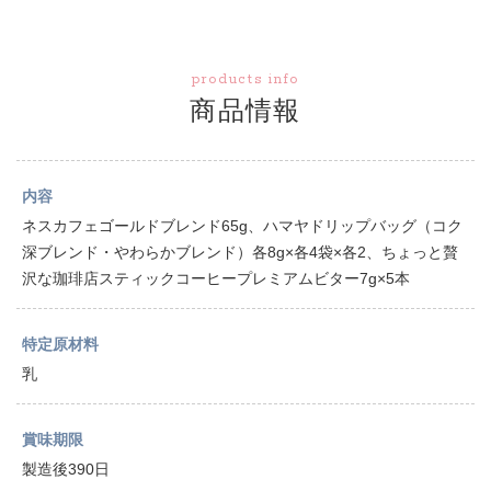
products info
商品情報
内容
ネスカフェゴールドブレンド65g、ハマヤドリップバッグ（コク
深ブレンド・やわらかブレンド）各8g×各4袋×各2、ちょっと贅
沢な珈琲店スティックコーヒープレミアムビター7g×5本
特定原材料
乳
賞味期限
製造後390日