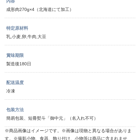
内容
成形肉270g×4（北海道にて加工）
特定原材料
乳,小麦,卵,牛肉,大豆
賞味期限
製造後180日
配送温度
冷凍
包装方法
簡易包装、短冊熨斗「御中元」（名入れ不可）
※商品画像はイメージです。※画像は現物と異なる場合がありま
す。※撮影小物、食器、飾り付け、小物等は商品に含まれませ