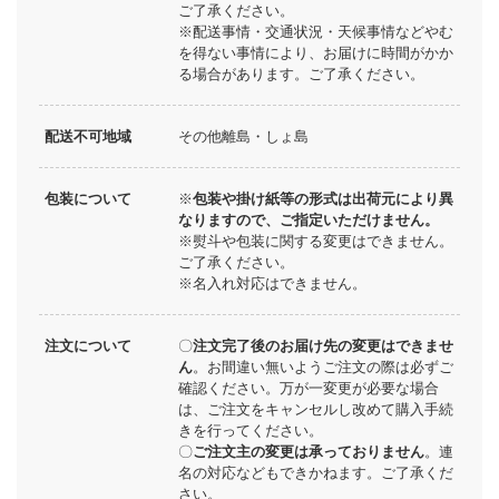
ご了承ください。
※配送事情・交通状況・天候事情などやむ
を得ない事情により、お届けに時間がかか
る場合があります。ご了承ください。
配送不可地域
その他離島・しょ島
包装について
※
包装や掛け紙等の形式は出荷元により異
なりますので、ご指定いただけません。
※熨斗や包装に関する変更はできません。
ご了承ください。
※名入れ対応はできません。
注文について
〇
注文完了後のお届け先の変更はできませ
ん
。お間違い無いようご注文の際は必ずご
確認ください。万が一変更が必要な場合
は、ご注文をキャンセルし改めて購入手続
きを行ってください。
〇
ご注文主の変更は承っておりません
。連
名の対応などもできかねます。ご了承くだ
さい。