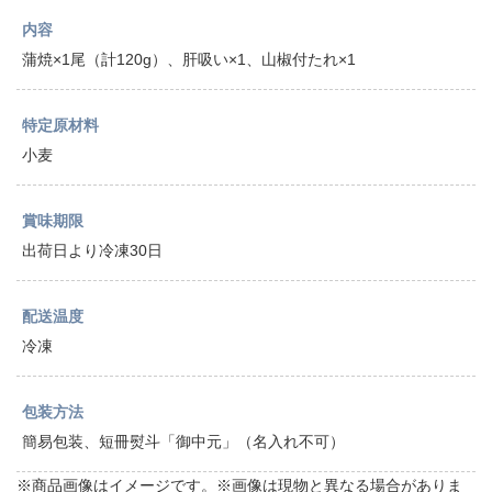
内容
蒲焼×1尾（計120g）、肝吸い×1、山椒付たれ×1
特定原材料
小麦
賞味期限
出荷日より冷凍30日
配送温度
冷凍
包装方法
簡易包装、短冊熨斗「御中元」（名入れ不可）
※商品画像はイメージです。※画像は現物と異なる場合がありま