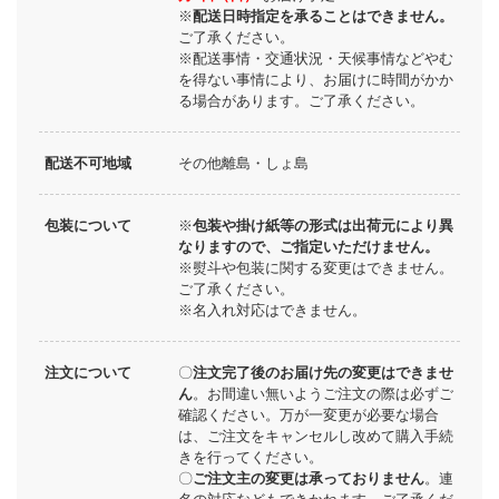
※
配送日時指定を承ることはできません。
ご了承ください。
※配送事情・交通状況・天候事情などやむ
を得ない事情により、お届けに時間がかか
る場合があります。ご了承ください。
配送不可地域
その他離島・しょ島
包装について
※
包装や掛け紙等の形式は出荷元により異
なりますので、ご指定いただけません。
※熨斗や包装に関する変更はできません。
ご了承ください。
※名入れ対応はできません。
注文について
〇
注文完了後のお届け先の変更はできませ
ん
。お間違い無いようご注文の際は必ずご
確認ください。万が一変更が必要な場合
は、ご注文をキャンセルし改めて購入手続
きを行ってください。
〇
ご注文主の変更は承っておりません
。連