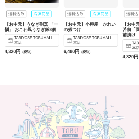
【お中元】うなぎ割烹 「一
【お中元】小樽産 かれい
【お中
愼」 おこわ風うなぎ飯8個
の煮つけ
苫前「
前漬け
TABIYOSE TOBUMALL
TABIYOSE TOBUMALL
本店
本店
TA
本
4,320円
6,480円
4,320円