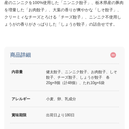
産のニンニクを100%使用した「ニンニク餃子」、栃木県産の豚肉
を増量した「お肉餃子」、大葉の香りが爽やかな「しそ餃子」、
クリーミィなチーズとろける「チーズ餃子」、ニンニク不使用し
ょうがの香りがさっぱりした「しょうが餃子」の詰合せです。
商品詳細
内容量
健太餃子、ニンニク餃子、お肉餃子、しそ
餃子、チーズ餃子、しょうが餃子 各
20g×8個（計48個）、たれ10g×6袋
アレルギー
小麦、卵、乳成分
賞味期限
出荷日より180日