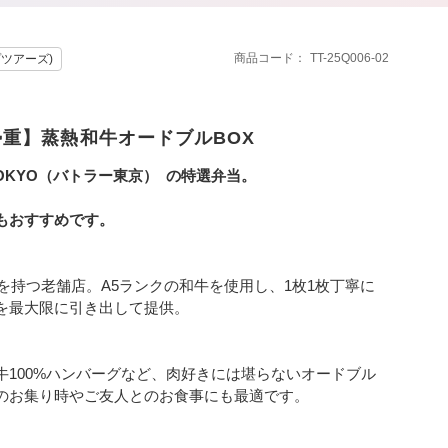
商品コード
TT-25Q006-02
プツアーズ)
勢重】蒸熱和牛オードブルBOX
TOKYO（バトラー東京） の特選弁当。
、
もおすすめです。
史を持つ老舗店。A5ランクの和牛を使用し、1枚1枚丁寧に
を最大限に引き出して提供。
100%ハンバーグなど、肉好きには堪らないオードブル
のお集り時やご友人とのお食事にも最適です。