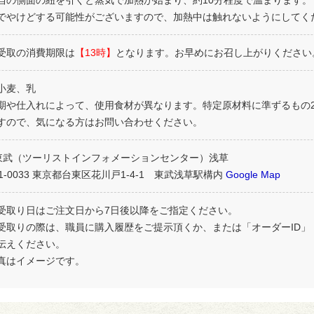
当の側面の紐を引くと蒸気で加熱が始まり、約10分程度で温まります。
でやけどする可能性がございますので、加熱中は触れないようにしてく
受取の消費期限は
【13時】
となります。お早めにお召し上がりください
小麦、乳
期や仕入れによって、使用食材が異なります。特定原材料に準ずるもの
すので、気になる方はお問い合わせください。
C東武（ツーリストインフォメーションセンター）浅草
11-0033 東京都台東区花川戸1-4-1 東武浅草駅構内
Google Map
受取り日はご注文日から7日後以降をご指定ください。
受取りの際は、職員に購入履歴をご提示頂くか、または「オーダーID」
伝えください。
真はイメージです。