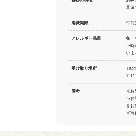
容器の特徴
お弁
蒸気
消費期限
午前
アレルギー品目
卵、
※時
いま
受け取り場所
TI
〒1
備考
※お
※お
をお
※写