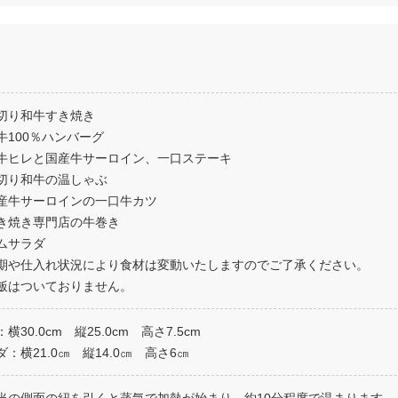
切り和牛すき焼き
牛100％ハンバーグ
牛ヒレと国産牛サーロイン、一口ステーキ
切り和牛の温しゃぶ
産牛サーロインの一口牛カツ
き焼き専門店の牛巻き
ムサラダ
期や仕入れ状況により食材は変動いたしますのでご了承ください。
飯はついておりません。
横30.0cm 縦25.0cm 高さ7.5cm
ダ：横21.0㎝ 縦14.0㎝ 高さ6㎝