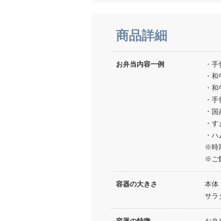
商品詳細
お弁当内容一例
・手
・和
・和
・手
・国
・す
・ハ
※時
※ご
容器の大きさ
本体：
サラ