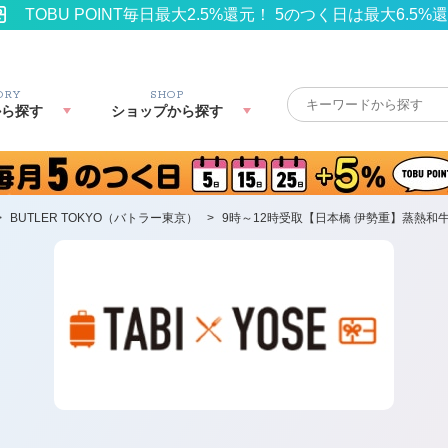
TOBU POINT毎日最大2.5%還元！ 5のつく日は最大6.5%
ORY
SHOP
から探す
ショップから探す
>
BUTLER TOKYO（バトラー東京）
>
9時～12時受取【日本橋 伊勢重】蒸熱和