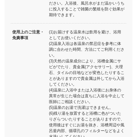
ださい。入浴後、風呂水がまだ温かいうち
に投入することで雑菌の繁殖を防ぐ効果が
期待できます。
使用上のご注意・
(1)お届けする温泉水は飲用を避け、浴用
免責事項
としてお使いください。
(2)温泉入浴は各温泉の禁忌症を参考に体
調に合わせた時間、方法にてご利用くださ
い。
(3)天然の温泉成分により、浴槽金属にサ
ビがでたり、貴金属(アクセサリー)、大理
石、タイルの目地などが変色したりするこ
とがありますので貴金属は外してから入浴
してください。
(4)温泉に入浴中または入浴後にお身体の
異常が生じた場合は直ちに入浴を中止して
医師にご相談ください。
(5)温泉のお湯で洗濯はできません。
(6)残り湯を放置すると浴槽に色がついた
りざらついたりすることがありますので、
使用後はすぐにお湯を抜き、浴槽周辺や風
呂釜内部、循環孔のフィルターなどをよく
水洗いしてください。