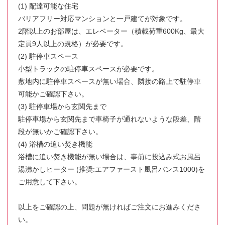
(1) 配達可能な住宅
バリアフリー対応マンションと一戸建てが対象です。
2階以上のお部屋は、エレベーター（積載荷重600Kg、最大
定員9人以上の規格）が必要です。
(2) 駐停車スペース
小型トラックの駐停車スペースが必要です。
敷地内に駐停車スペースが無い場合、隣接の路上で駐停車
可能かご確認下さい。
(3) 駐停車場から玄関先まで
駐停車場から玄関先まで車椅子が通れないような段差、階
段が無いかご確認下さい。
(4) 浴槽の追い焚き機能
浴槽に追い焚き機能が無い場合は、事前に投込み式お風呂
湯沸かしヒーター (推奨:エアファースト風呂バンス1000)を
ご用意して下さい。
以上をご確認の上、問題が無ければご注文にお進みくださ
い。