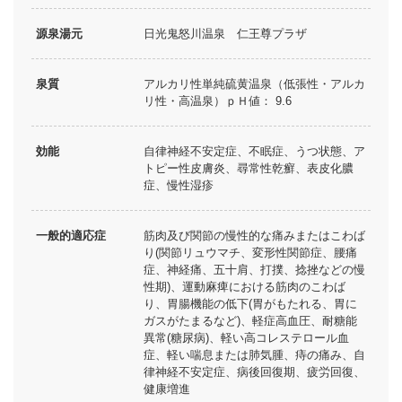
源泉湯元
日光鬼怒川温泉 仁王尊プラザ
泉質
アルカリ性単純硫黄温泉（低張性・アルカ
リ性・高温泉）ｐＨ値： 9.6
効能
自律神経不安定症、不眠症、うつ状態、ア
トピー性皮膚炎、尋常性乾癬、表皮化膿
症、慢性湿疹
一般的適応症
筋肉及び関節の慢性的な痛みまたはこわば
り(関節リュウマチ、変形性関節症、腰痛
症、神経痛、五十肩、打撲、捻挫などの慢
性期)、運動麻痺における筋肉のこわば
り、胃腸機能の低下(胃がもたれる、胃に
ガスがたまるなど)、軽症高血圧、耐糖能
異常(糖尿病)、軽い高コレステロール血
症、軽い喘息または肺気腫、痔の痛み、自
律神経不安定症、病後回復期、疲労回復、
健康増進