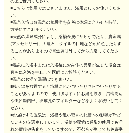
の上ご使用ください。
■こちらは飲用ではございません。浴用としてお使いくださ
い。
■温泉入浴は各温泉の禁忌症を参考に体調に合わせた時間、
方法にてご利用ください。
■天然の温泉成分により、浴槽金属にサビがでたり、貴金属
(アクセサリー)、大理石、タイルの目地などが変色したりす
ることがありますので貴金属は外してから入浴してくださ
い。
■温泉に入浴中または入浴後にお身体の異常が生じた場合は
直ちに入浴を中止して医師にご相談ください。
■温泉のお湯で洗濯はできません。
■残り湯を放置すると浴槽に色がついたりざらついたりする
ことがありますので、使用後はすぐにお湯を抜き、浴槽周辺
や風呂釜内部、循環孔のフィルターなどをよく水洗いしてく
ださい。
■お届けする温泉は、浴槽や追い焚きの配管への影響が殆ど
ないものを選定しています。浴槽や配管は通常の使用でも汚
れの蓄積や劣化をしていますので、不都合が生じても免責事