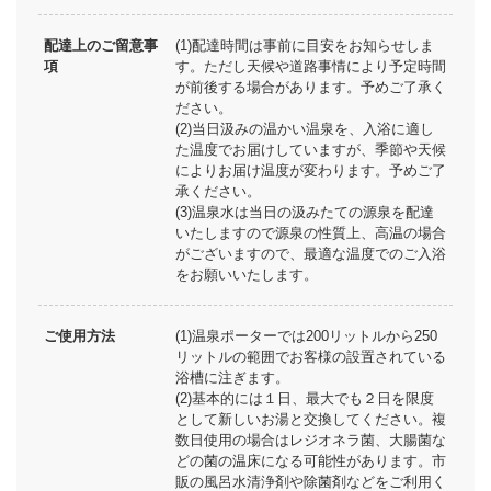
配達上のご留意事
(1)配達時間は事前に目安をお知らせしま
項
す。ただし天候や道路事情により予定時間
が前後する場合があります。予めご了承く
ださい。
(2)当日汲みの温かい温泉を、入浴に適し
た温度でお届けしていますが、季節や天候
によりお届け温度が変わります。予めご了
承ください。
(3)温泉水は当日の汲みたての源泉を配達
いたしますので源泉の性質上、高温の場合
がございますので、最適な温度でのご入浴
をお願いいたします。
ご使用方法
(1)温泉ポーターでは200リットルから250
リットルの範囲でお客様の設置されている
浴槽に注ぎます。
(2)基本的には１日、最大でも２日を限度
として新しいお湯と交換してください。複
数日使用の場合はレジオネラ菌、大腸菌な
どの菌の温床になる可能性があります。市
販の風呂水清浄剤や除菌剤などをご利用く