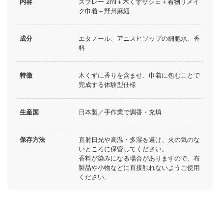
内容
スプレー 2ml＋木くずサシェ＋着物リメイ
ク巾着＋野州麻紐
成分
エタノール、アニスヒソップの細胞水、香
料
特徴
木くずに香りを含ませ、巾着に包むことで
完成する体験型仕様
生産国
日本製／手作業で調香・充填
保存方法
直射日光や高温・多湿を避け、火の気のな
いところに保管してください。
香料が染みになる場合がありますので、布
製品や小物などに直接触れないようご使用
ください。