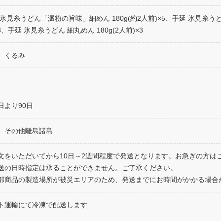
 氷見糸うどん「澱粉の旨味」細めん 180g(約2人前)×5、手延 氷見糸うど
3、手延 氷見糸うどん 細丸めん 180g(2人前)×3
、くるみ
日より90日
、その他離島諸島
文をいただいてから10日～2週間程度で発送となります。お急ぎの方は
送の日時指定は承ることができません。ご了承ください。
部商品の製造場所が被災エリアのため、発送までにお時間がかかる場合
ト運輸にて冷凍で配送します