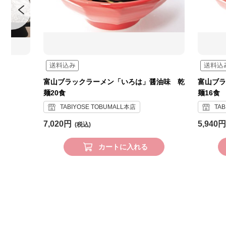
富山ブラックラーメン「いろは」醤油味 乾
富山ブラ
麺20食
麺16食
TABIYOSE TOBUMALL本店
TA
7,020円
5,940円
カートに入れる