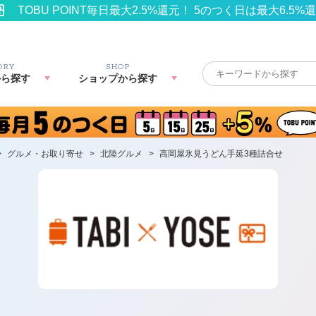
TOBU POINT毎日最大2.5%還元！ 5のつく日は最大6.5%
ORY
SHOP
から探す
ショップから探す
>
グルメ・お取り寄せ
>
北陸グルメ
>
高岡屋氷見うどん手延3種詰合せ