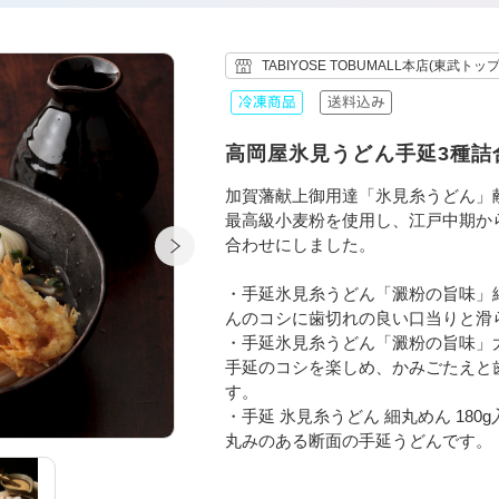
TABIYOSE TOBUMALL本店(東武トッ
高岡屋氷見うどん手延3種詰
加賀藩献上御用達「氷見糸うどん」
最高級小麦粉を使用し、江戸中期か
合わせにしました。
・手延氷見糸うどん「澱粉の旨味」細
んのコシに歯切れの良い口当りと滑
・手延氷見糸うどん「澱粉の旨味」太
手延のコシを楽しめ、かみごたえと
す。
・手延 氷見糸うどん 細丸めん 18
丸みのある断面の手延うどんです。