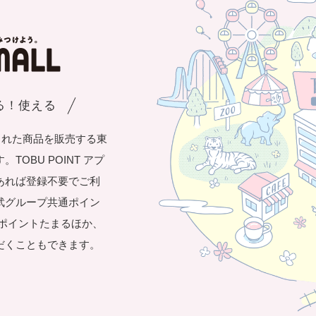
まる！使える
された商品を販売する東
OBU POINT アプ
あれば登録不要でご利
武グループ共通ポイン
き1ポイントたまるほか、
だくこともできます。