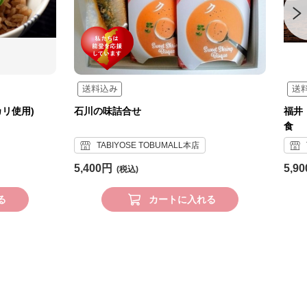
リ使用)
石川の味詰合せ
福井
食
TABIYOSE TOBUMALL本店
5,400円
5,9
る
カートに入れる