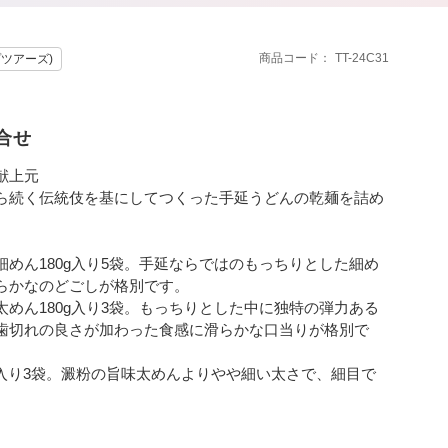
商品コード
TT-24C31
プツアーズ)
合せ
献上元
ら続く伝統伎を基にしてつくった手延うどんの乾麺を詰め
めん180g入り5袋。手延ならではのもっちりとした細め
らかなのどごしが格別です。
めん180g入り3袋。もっちりとした中に独特の弾力ある
歯切れの良さが加わった食感に滑らかな口当りが格別で
0g入り3袋。澱粉の旨味太めんよりやや細い太さで、細目で