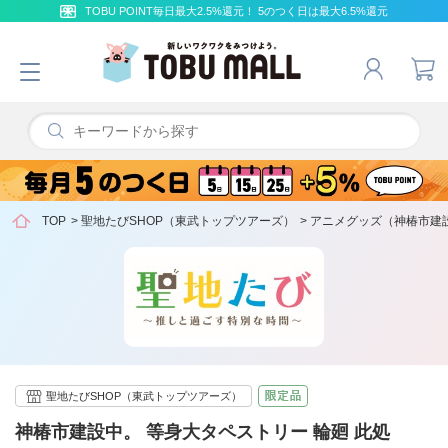
TOBU POINT毎日最大2.5%還元！ 5のつく日は最大6.5%還元
TOP
>
聖地たびSHOP（東武トップツアーズ）
>
アニメグッズ（神椿市建
聖地たびSHOP（東武トップツアーズ）
神椿市建設中。 等身大タペストリー 輪廻 此処