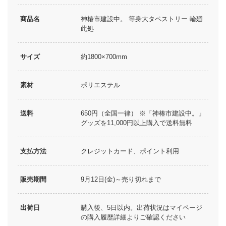
商品名
神椿市建設中。 等身大タペストリー 輪廻
此処
サイズ
約1800×700mm
素材
ポリエステル
送料
650円（全国一律） ※「神椿市建設中。」
グッズを11,000円以上購入で送料無料
支払方法
クレジットカード、ポイント利用
販売期間
9月12日(金)～売り切れまで
出荷日
購入後、5日以内。出荷状況はマイページ
の購入履歴詳細よりご確認ください