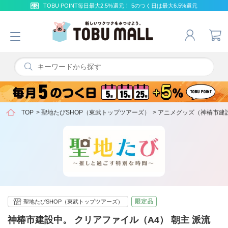
TOBU POINT毎日最大2.5%還元！ 5のつく日は最大6.5%還元
TOP
>
聖地たびSHOP（東武トップツアーズ）
>
アニメグッズ（神椿市建
聖地たびSHOP（東武トップツアーズ）
神椿市建設中。 クリアファイル（A4） 朝主 派流