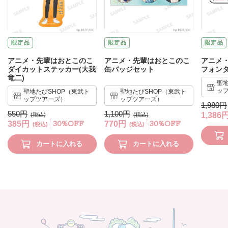
アニメ・先輩はおとこのこ
アニメ・先輩はおとこのこ
アニメ
ダイカットステッカー(大我
缶バッジセット
フォンタ
竜二)
聖地
ッ
聖地たびSHOP（東武ト
聖地たびSHOP（東武ト
ップツアーズ）
ップツアーズ）
1,980円
550円
1,100円
1,386
385円
30%OFF
770円
30%OFF
カートに入れる
カートに入れる