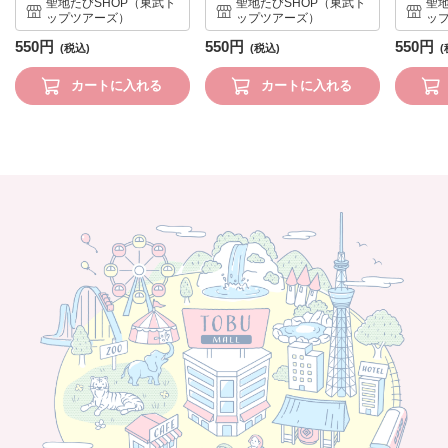
聖地たびSHOP（東武ト
聖地たびSHOP（東武ト
聖地
ップツアーズ）
ップツアーズ）
ッ
550円
550円
550円
カートに入れる
カートに入れる