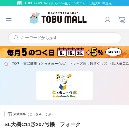
TOBU POINT毎日最大2.5%還元！ 5のつく日は最大6.5%還元
TOP
>
東武商事（とっきゅーうぶ）
>
キッズ向け鉄道グッズ
>
SL大樹C1
東武商事（とっきゅーうぶ）
SL大樹C11形207号機 フォーク