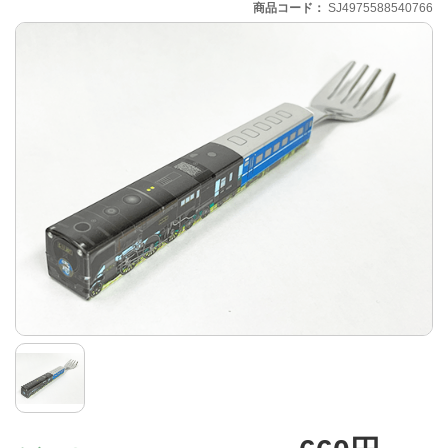
商品コード
SJ4975588540766