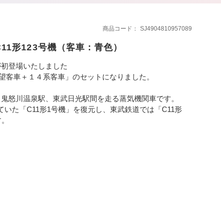
商品コード
SJ4904810957089
11形123号機（客車：青色）
ルが初登場いたしました
展望客車＋１４系客車」のセットになりました。
市駅～鬼怒川温泉駅、東武日光駅間を走る蒸気機関車です。
いた「C11形1号機」を復元し、東武鉄道では「C11形
す。