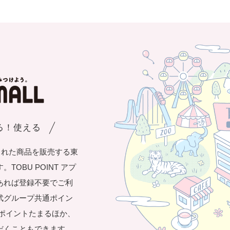
まる！使える
された商品を販売する東
OBU POINT アプ
あれば登録不要でご利
武グループ共通ポイン
き1ポイントたまるほか、
だくこともできます。