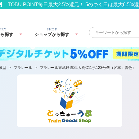
TOBU POINT毎日最大2.5%還元！ 5のつく日は最大6.5%
ORY
SHOP
から探す
ショップから探す
模型
>
プラレール
>
プラレール東武鉄道SL大樹C11形123号機（客車：青色）