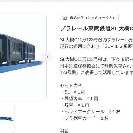
東武商事（とっきゅーうぶ）
プラレール東武鉄道SL大樹C
SL大樹C11形123号機のプラレー
現行の運用に合わせ「SL＋１２系
SL大樹C11形123号機は、下今
日本鉄道保存協会にて静態保存されて
123号機」に改番して活躍していま
セット内容
・SL ×１両
・展望客車 ×１両
・客車 ×１両
・ヘッドマークシール ×１枚
・プラ列車カード １枚
材質