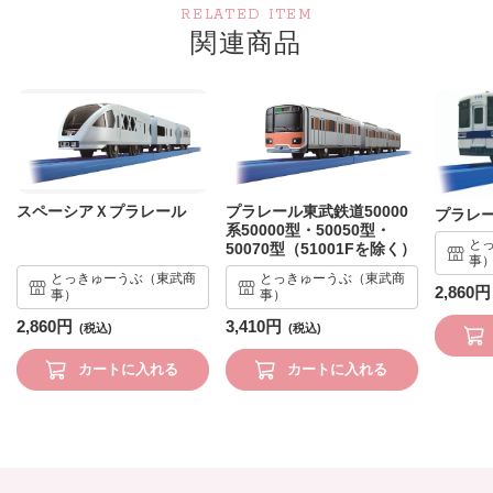
RELATED ITEM
関連商品
スペーシアＸプラレール
プラレール東武鉄道50000
プラレー
系50000型・50050型・
と
50070型（51001Fを除く）
事
とっきゅーうぶ（東武商
とっきゅーうぶ（東武商
2,860円
事）
事）
2,860円
3,410円
カートに入れる
カートに入れる